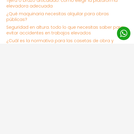
Tijera o brazo articulado: cómo elegir la plataforma
elevadora adecuada
¿Qué maquinaria necesitas alquilar para obras
públicas?
Seguridad en altura: todo lo que necesitas saber para
evitar accidentes en trabajos elevados
¿Cuál es la normativa para las casetas de obra y
cómo cumplirla correctamente?
Categorías
Actualidad
Noticias
Entrada anterior
Entrada siguiente