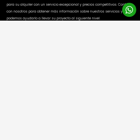
para su alquiler con un servicio excepcional y precios competitivos. Contacte
con nosotros para obtener más información sobre nuestros servicios y cómo
podemos ayudarlo a llevar su proyecto al siguiente nivel.
MENÚ
ALQUILER MAQUINARIA ALGECIRAS
SERVICIOS
QUIÉNES SOMOS
CONTACTO
ALQUILER DE MAQUINARIA MARBELLA
CONTACTO
Direccion:
C/ Cuevas Bajas 28 Málaga
Teléfono:
+34 611 36 48 60
ÚLTIMAS NOTICIAS
Partes de un andamio: elementos principales, función y seguridad