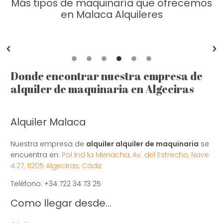
Más tipos de maquinaría que ofrecemos
en Malaca Alquileres
Grupos de electrógenos y torres de
iluminación Algeciras
Donde encontrar nuestra empresa de
alquiler de maquinaria en Algeciras
Alquiler Malaca
Nuestra empresa de
alquiler alquiler de maquinaria
se
encuentra en:
Pol Ind la Menacha, Av. del Estrecho, Nave
4.27, 11205 Algeciras, Cádiz
Teléfono: +34 722 34 73 25
Como llegar desde…